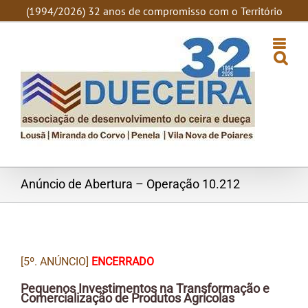
SKIP
(1994/2026) 32 anos de compromisso com o Território
TO
CONTENT
Anúncio de Abertura – Operação 10.212
[5º. ANÚNCIO]
ENCERRADO
Pequenos Investimentos na Transformação e
Comercialização de Produtos Agrícolas