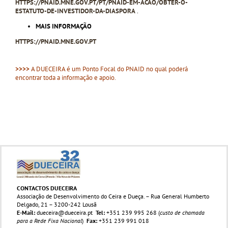
HTTPS://PNAID.MNE.GOV.PT/PT/PNAID-EM-ACAO/OBTER-O-
ESTATUTO-DE-INVESTIDOR-DA-DIASPORA
.
MAIS INFORMAÇÃO
HTTPS://PNAID.MNE.GOV.PT
>>>>
A DUECEIRA é um Ponto Focal do PNAID no qual poderá
encontrar toda a informação e apoio.
CONTACTOS DUECEIRA
Associação de Desenvolvimento do Ceira e Dueça. – Rua General Humberto
Delgado, 21 – 3200-242 Lousã
E-Mail:
dueceira@dueceira.pt
Tel:
+351 239 995 268 (
custo de chamada
para a Rede Fixa Nacional
)
Fax:
+351 239 991 018