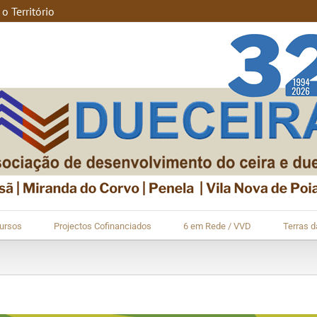
 Território
ursos
Projectos Cofinanciados
6 em Rede / VVD
Terras 