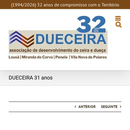
SKIP
(1994/2026) 32 anos de compromisso com o Território
TO
CONTENT
DUECEIRA 31 anos
ANTERIOR
SEGUINTE