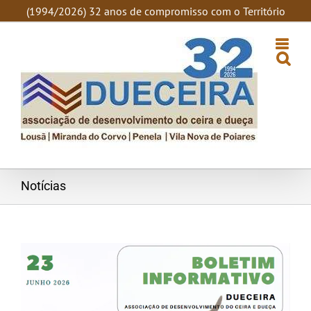
SKIP
(1994/2026) 32 anos de compromisso com o Território
TO
CONTENT
Notícias