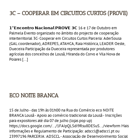
3C – COOPERAR EM CIRCUITOS CURTOS (PROVE)
𝟭°𝗘𝗻𝗰𝗼𝗻𝘁𝗿𝗼 𝗡𝗮𝗰𝗶𝗼𝗻𝗮𝗹 𝗣𝗥𝗢𝗩𝗘 𝟯𝗖 16 e 17 de Outubro em
Palmela Evento organizado no âmbito do projecto de cooperação
interterritorial 3C- Cooperar em Circuitos Curtos Parceria: AderSousa
(GAL coordenador), ADREPES, ATAHCA, Raia Histórica, LEADER Oeste,
Dueceira Participação da Dueceira representada por produtores
agrícolas dos concelhos de Lousã, Miranda do Corvo e Vila Nova de
Poiares [...]
ECO NOITE BRANCA
15 de Julho - das 19h às 01h00 na Rua do Comércio eco NOITE
BRANCA Lousã - Apoio ao comércio tradicional da Lousã - Inscrições
para expositores até dia 07 de julho (lojas pop up)
https://docs.google.com/.../1FAIpQLSdI9Rsu8DE5uS.../viewform Mais
informações e Regulamento de Participação: adsccl@adsccl.pt ou
23997196 PARCERIA: ADSCCL - Associação de Desenvolvimento Social